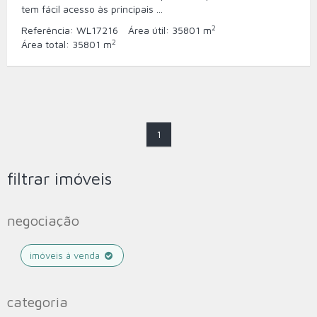
tem fácil acesso às principais ...
2
Referência:
WL17216
Área útil:
35801 m
2
Área total:
35801 m
1
filtrar imóveis
negociação
imóveis à venda
categoria