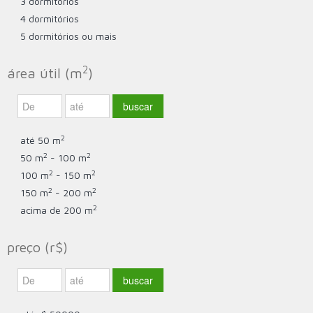
3 dormitórios
4 dormitórios
5 dormitórios ou mais
2
área útil (m
)
2
até 50 m
2
2
50 m
- 100 m
2
2
100 m
- 150 m
2
2
150 m
- 200 m
2
acima de 200 m
preço (r$)