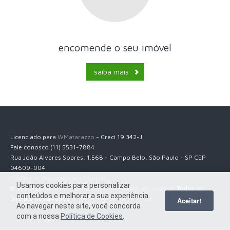
encomende o seu imóvel
saiba mais
Licenciado para
WMatarazzo
- Creci 19.342-J
Fale conosco (11) 5531-7884
Rua João Alvares Soares, 1.568 - Campo Belo, São Paulo - SP CEP
04609-004
Política de Privacidade e Cookies
Usamos cookies para personalizar
© 1990-2026.
Sistema Imobiliário INFORMA Informática
. Todos os
conteúdos e melhorar a sua experiência.
Direitos Reservados.
Aceitar!
Ao navegar neste site, você concorda
com a nossa
Política de Cookies
.