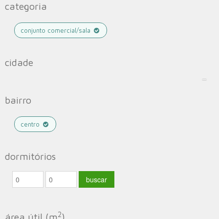
categoria
conjunto comercial/sala
cidade
bairro
centro
dormitórios
2
área útil (m
)