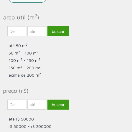
2
área útil (m
)
2
até 50 m
2
2
50 m
- 100 m
2
2
100 m
- 150 m
2
2
150 m
- 200 m
2
acima de 200 m
preço (r$)
até r$ 50000
r$ 50000 - r$ 200000