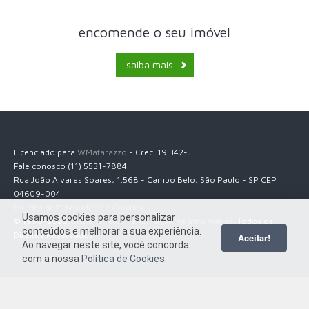
encomende o seu imóvel
saiba mais
Licenciado para
WMatarazzo
- Creci 19.342-J
Fale conosco (11) 5531-7884
Rua João Alvares Soares, 1.568 - Campo Belo, São Paulo - SP CEP
04609-004
Política de Privacidade e Cookies
Usamos cookies para personalizar
© 1990-2026.
Sistema Imobiliário INFORMA Informática
. Todos os
conteúdos e melhorar a sua experiência.
Direitos Reservados.
Aceitar!
Ao navegar neste site, você concorda
com a nossa
Política de Cookies
.