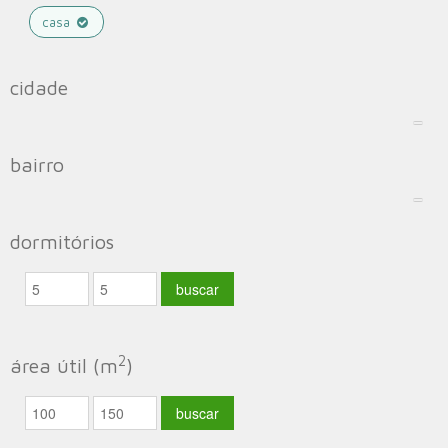
casa
cidade
bairro
dormitórios
2
área útil (m
)