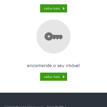
saiba mais
encomende o seu imóvel
saiba mais
Licenciado para
WMatarazzo
- Creci 19.342-J