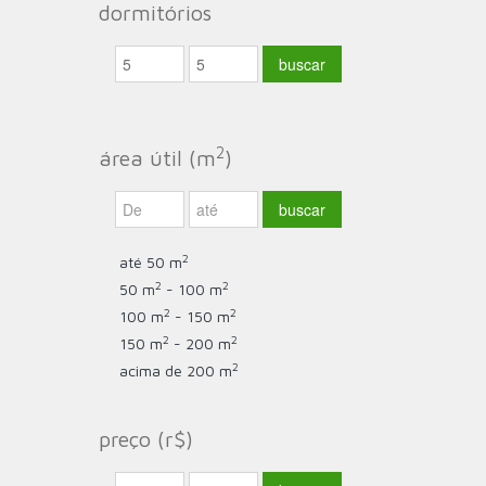
dormitórios
2
área útil (m
)
2
até 50 m
2
2
50 m
- 100 m
2
2
100 m
- 150 m
2
2
150 m
- 200 m
2
acima de 200 m
preço (r$)