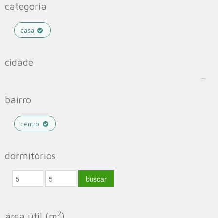
categoria
casa
cidade
bairro
centro
dormitórios
2
área útil (m
)