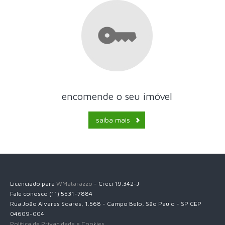
encomende o seu imóvel
saiba mais
Licenciado para
WMatarazzo
- Creci 19.342-J
Fale conosco (11) 5531-7884
Rua João Alvares Soares, 1.568 - Campo Belo, São Paulo - SP CEP
04609-004
Política de Privacidade e Cookies