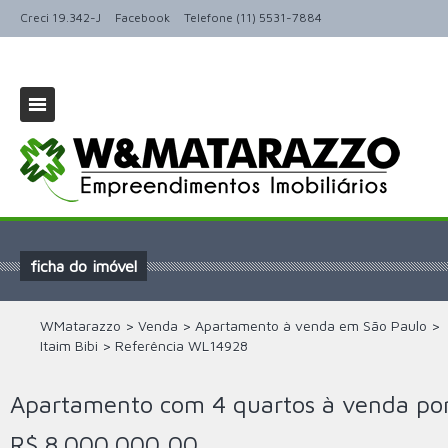
Creci 19.342-J
Facebook
Telefone (11) 5531-7884
ficha do imóvel
WMatarazzo
>
Venda
>
Apartamento à venda em São Paulo
>
Itaim Bibi
>
Referência
WL14928
Apartamento com 4 quartos à venda po
R$ 8.000.000,00