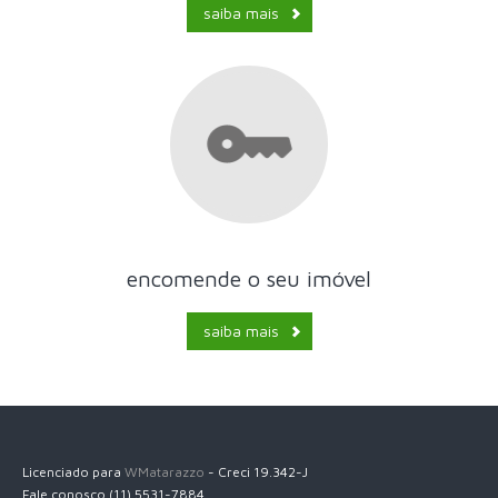
saiba mais
encomende o seu imóvel
saiba mais
Licenciado para
WMatarazzo
- Creci 19.342-J
Fale conosco (11) 5531-7884