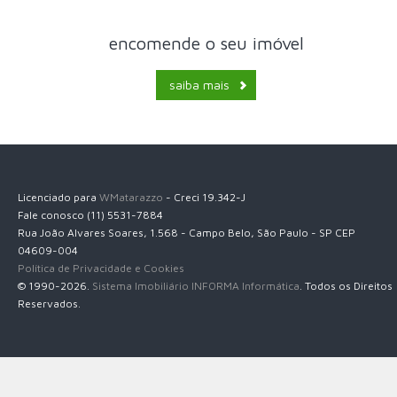
encomende o seu imóvel
saiba mais
Licenciado para
WMatarazzo
- Creci 19.342-J
Fale conosco (11) 5531-7884
Rua João Alvares Soares, 1.568 - Campo Belo, São Paulo - SP CEP
04609-004
Política de Privacidade e Cookies
© 1990-2026.
Sistema Imobiliário INFORMA Informática
. Todos os Direitos
Reservados.