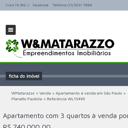
Creci 19.342-J
Facebook
Telefone (11) 5531-7884
ficha do imóvel
WMatarazzo
>
Venda
>
Apartamento à venda em São Paulo
>
Planalto Paulista
>
Referência
WL15499
Apartamento com 3 quartos à venda po
R$ 740.000,00