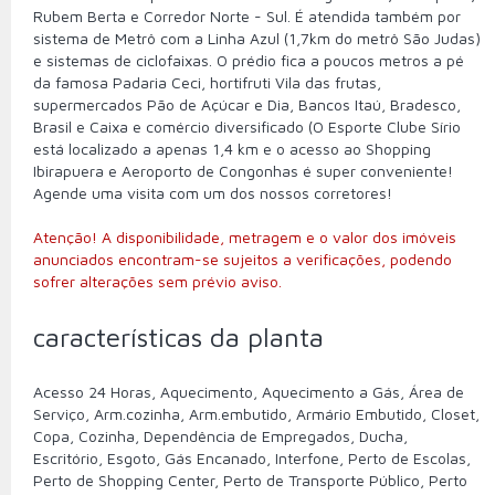
Rubem Berta e Corredor Norte - Sul. É atendida também por
sistema de Metrô com a Linha Azul (1,7km do metrô São Judas)
e sistemas de ciclofaixas. O prédio fica a poucos metros a pé
da famosa Padaria Ceci, hortifruti Vila das frutas,
supermercados Pão de Açúcar e Dia, Bancos Itaú, Bradesco,
Brasil e Caixa e comércio diversificado (O Esporte Clube Sírio
está localizado a apenas 1,4 km e o acesso ao Shopping
Ibirapuera e Aeroporto de Congonhas é super conveniente!
Agende uma visita com um dos nossos corretores!
Atenção! A disponibilidade, metragem e o valor dos imóveis
anunciados encontram-se sujeitos a verificações, podendo
sofrer alterações sem prévio aviso.
características da planta
Acesso 24 Horas, Aquecimento, Aquecimento a Gás, Área de
Serviço, Arm.cozinha, Arm.embutido, Armário Embutido, Closet,
Copa, Cozinha, Dependência de Empregados, Ducha,
Escritório, Esgoto, Gás Encanado, Interfone, Perto de Escolas,
Perto de Shopping Center, Perto de Transporte Público, Perto