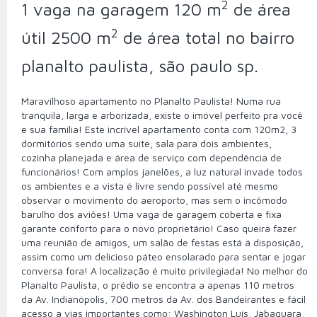
2
1 vaga na garagem 120 m
de área
2
útil 2500 m
de área total no bairro
planalto paulista, são paulo sp.
Maravilhoso apartamento no Planalto Paulista! Numa rua
tranquila, larga e arborizada, existe o imóvel perfeito pra você
e sua família! Este incrível apartamento conta com 120m2, 3
dormitórios sendo uma suíte, sala para dois ambientes,
cozinha planejada e área de serviço com dependência de
funcionários! Com amplos janelões, a luz natural invade todos
os ambientes e a vista é livre sendo possível até mesmo
observar o movimento do aeroporto, mas sem o incômodo
barulho dos aviões! Uma vaga de garagem coberta e fixa
garante conforto para o novo proprietário! Caso queira fazer
uma reunião de amigos, um salão de festas está á disposição,
assim como um delicioso páteo ensolarado para sentar e jogar
conversa fora! A localização é muito privilegiada! No melhor do
Planalto Paulista, o prédio se encontra a apenas 110 metros
da Av. Indianópolis, 700 metros da Av. dos Bandeirantes e fácil
acesso a vias importantes como: Washington Luís, Jabaquara,