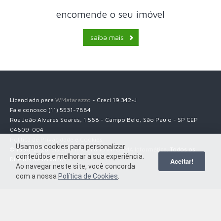
encomende o seu imóvel
saiba mais
Licenciado para
WMatarazzo
- Creci 19.342-J
Fale conosco (11) 5531-7884
Rua João Alvares Soares, 1.568 - Campo Belo, São Paulo - SP CEP
04609-004
Política de Privacidade e Cookies
Usamos cookies para personalizar
© 1990-2026.
Sistema Imobiliário INFORMA Informática
. Todos os
conteúdos e melhorar a sua experiência.
Direitos Reservados.
Aceitar!
Ao navegar neste site, você concorda
com a nossa
Política de Cookies
.